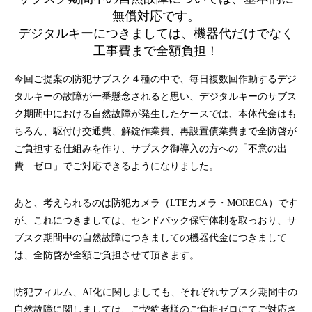
無償対応です。
デジタルキーにつきましては、機器代だけでなく
工事費まで全額負担！
今回ご提案の防犯サブスク４種の中で、毎日複数回作動するデジ
タルキーの故障が一番懸念されると思い、デジタルキーのサブス
ク期間中における自然故障が発生したケースでは、本体代金はも
ちろん、駆付け交通費、解錠作業費、再設置債業費まで全防啓が
ご負担する仕組みを作り、サブスク御導入の方への「不意の出
費 ゼロ」でご対応できるようになりました。
あと、考えられるのは防犯カメラ（LTEカメラ・MORECA）です
が、これにつきましては、センドバック保守体制を取っおり、サ
ブスク期間中の自然故障につきましての機器代金につきまして
は、全防啓が全額ご負担させて頂きます。
防犯フィルム、AI化に関しましても、それぞれサブスク期間中の
自然故障に関しましては、ご契約者様のご負担ゼロにてご対応さ