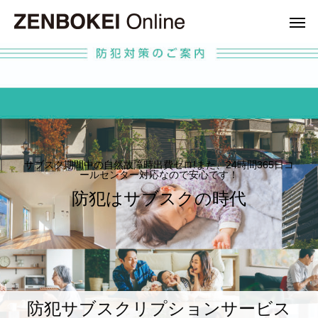
Warning
Warning
/home/r6177535/p
/home/r6177535/p
Warning
/home/r6177535/
サブスク期間中の自然故障時出費ゼロ!また、24時間365日コ
ールセンター対応なので安心です！
防犯はサブスクの時代
防犯サブスクリプションサービス