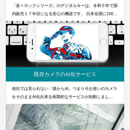
「楽々ロックシリーズ」のデジタルキーは、令和５年で国
内販売１７年目になる安心の機器です。 日本全国に1000
店舗を超すドラッグストアには全店導入されて10年以上。
現在でも多くの電子錠が現役で動いています。 その企業
様からは、多くの従業員が一日に何度も扉の開け閉めを行
う体制上、その耐久性に絶対の安心 が必要である中、長
きに亘り好評を得ております。
既存カメラのAI化サービス
他社では見られない「後からAI。つまり今お使いのカメラ
をそのままAI化出来る画期的なサービスが始動しまし
た！」