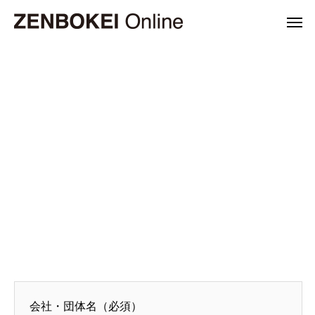
Warning
Warning
/home/r6177535/p
/home/r6177535/p
Warning
/home/r6177535/
会社・団体名（必須）