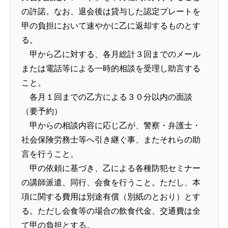
の許諾。なお、退会後は貸与した認定プレートを
甲の負担において速やかに乙に返却するものとす
る。
甲から乙に対する、各月総計３回までのメール
または電話等による一時的相談を受理し助言する
こと。
各月１回までの乙方による３０分以内の面談
（要予約）
甲からの相談内容に応じ乙が、警察・弁護士・
社会保険労務士等へ引き継ぐ事、またそれらの助
言を行うこと。
甲の依頼に基づき、乙による各種防犯セミナー
の講師派遣、同行、会食を行うこと。ただし、本
項に関する費用は別途有償（別紙のとおり）とす
る。ただし会食等の場合の飲食代金、交通費は全
て甲の負担とする。