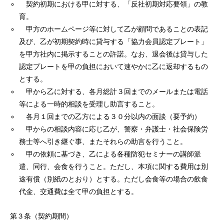
契約初期における甲に対する、「反社初期対応要領」の教
育。
甲方のホームページ等に対して乙が顧問であることの表記
及び、乙が初期契約時に貸与する「協力会員認定プレート」
を甲方社内に掲示することの許諾。なお、退会後は貸与した
認定プレートを甲の負担において速やかに乙に返却するもの
とする。
甲から乙に対する、各月総計３回までのメールまたは電話
等による一時的相談を受理し助言すること。
各月１回までの乙方による３０分以内の面談（要予約）
甲からの相談内容に応じ乙が、警察・弁護士・社会保険労
務士等へ引き継ぐ事、またそれらの助言を行うこと。
甲の依頼に基づき、乙による各種防犯セミナーの講師派
遣、同行、会食を行うこと。ただし、本項に関する費用は別
途有償（別紙のとおり）とする。ただし会食等の場合の飲食
代金、交通費は全て甲の負担とする。
第３条（契約期間）