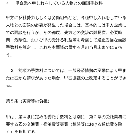
甲企業へ申しれをしている人物との面談手数料
甲方に反社勢力もしくは労働組合など、各種申し入れをしている
人物との面談の必要が発生した場合には、基本的には甲方企業に
ての面談を行うが、その都度、先方との交渉の難易度、必要時
間、危険性、および甲の受ける利益等を考慮して適正妥当な面談
手数料を算定し、これを本面談の属する月の当月末までに支払
う。
２ 前項の手数料については、一般経済情勢の変動により甲ま
たは乙から請求があった場合、甲乙協議の上改定することができ
る。
第５条（実費等の負担）
甲は、第４条に定める委託手数料とは別に、第２条の受託業務に
要する乙の交通費・宿泊費等実費（相談等における通信費を除
く）を負担する。